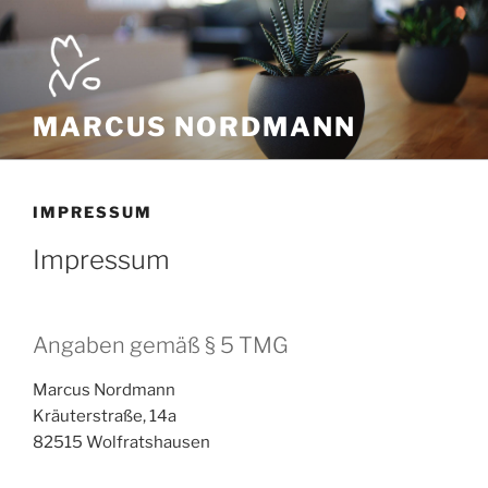
Zum
Inhalt
springen
MARCUS NORDMANN
IMPRESSUM
Impressum
Angaben gemäß § 5 TMG
Marcus Nordmann
Kräuterstraße, 14a
82515 Wolfratshausen