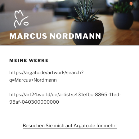
Zum
Inhalt
springen
MARCUS NORDMANN
MEINE WERKE
https://argato.de/artwork/search?
q=Marcus+Nordmann
https://art24.world/de/artist/c431efbc-8865-11ed-
95af-040300000000
Besuchen Sie mich auf Argato.de für mehr!